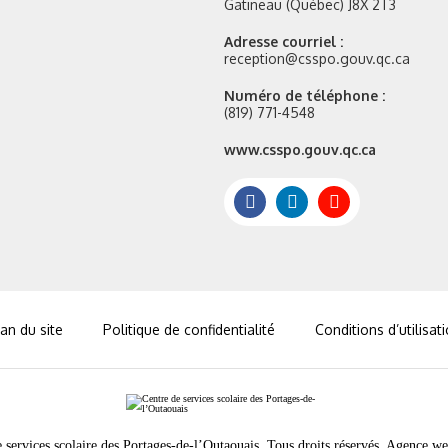
Gatineau (Québec) J8X 2T3
Adresse courriel :
reception@csspo.gouv.qc.ca
Numéro de téléphone :
(819) 771-4548
Site
www.csspo.gouv.qc.ca
web
:
Facebook
LinkedIn
Youtube
an du site
Politique de confidentialité
Conditions d’utilisat
services scolaire des Portages-de-l’Outaouais. Tous droits réservés.
Agence we