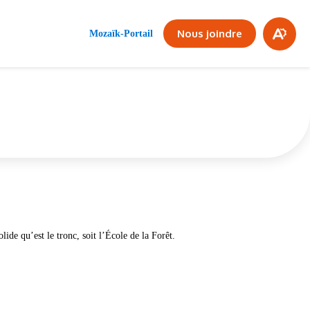
Fe
SERVICE DE GARDE
Nous joindre
Mozaïk-Portail
la
Ouvrir
la
ba
barre
d'access
d'
olide qu’est le tronc, soit l’École de la Forêt.