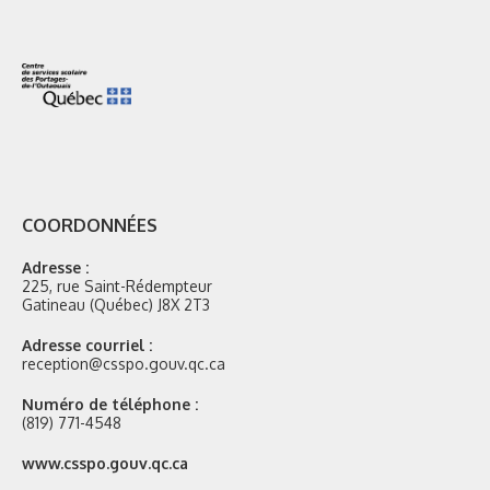
COORDONNÉES
Adresse :
225, rue Saint-Rédempteur
Gatineau (Québec) J8X 2T3
Adresse courriel :
reception@csspo.gouv.qc.ca
Numéro de téléphone :
(819) 771-4548
Site
www.csspo.gouv.qc.ca
web