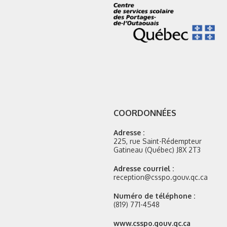
COORDONNÉES
Adresse :
225, rue Saint-Rédempteur
Gatineau (Québec) J8X 2T3
Adresse courriel :
reception@csspo.gouv.qc.ca
Numéro de téléphone :
(819) 771-4548
Site
www.csspo.gouv.qc.ca